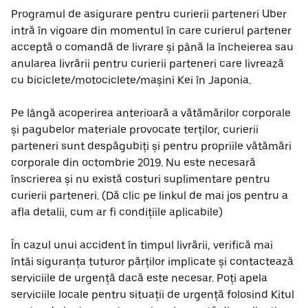
Programul de asigurare pentru curierii parteneri Uber
intră în vigoare din momentul în care curierul partener
acceptă o comandă de livrare și până la încheierea sau
anularea livrării pentru curierii parteneri care livrează
cu biciclete/motociclete/mașini Kei în Japonia.
Pe lângă acoperirea anterioară a vătămărilor corporale
și pagubelor materiale provocate terților, curierii
parteneri sunt despăgubiți și pentru propriile vătămări
corporale din octombrie 2019. Nu este necesară
înscrierea și nu există costuri suplimentare pentru
curierii parteneri. (Dă clic pe linkul de mai jos pentru a
afla detalii, cum ar fi condițiile aplicabile)
În cazul unui accident în timpul livrării, verifică mai
întâi siguranța tuturor părților implicate și contactează
serviciile de urgență dacă este necesar. Poți apela
serviciile locale pentru situații de urgență folosind Kitul