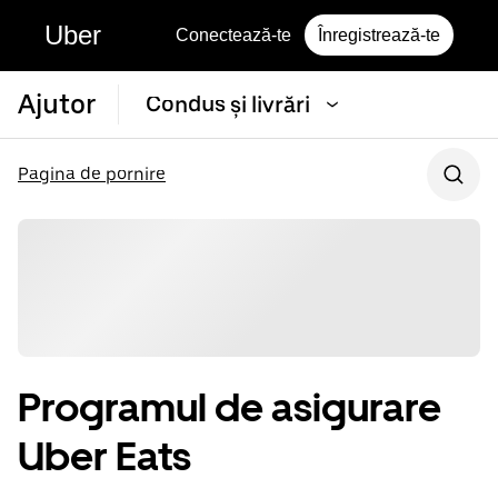
Uber
Conectează-te
Înregistrează-te
Ajutor
Condus și livrări
Pagina de pornire
Programul de asigurare
Uber Eats