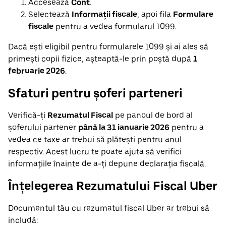
Accesează
Cont
.
Selectează
Informații fiscale
, apoi fila
Formulare
fiscale
pentru a vedea formularul 1099.
Dacă ești eligibil pentru formularele 1099 și ai ales să
primești copii fizice, așteaptă-le prin poștă după
1
februarie 2026
.
Sfaturi pentru șoferi parteneri
Verifică-ți
Rezumatul Fiscal
pe panoul de bord al
șoferului partener
până la 31 ianuarie 2026
pentru a
vedea ce taxe ar trebui să plătești pentru anul
respectiv. Acest lucru te poate ajuta să verifici
informațiile înainte de a-ți depune declarația fiscală.
Înțelegerea Rezumatului Fiscal Uber
Documentul tău cu rezumatul fiscal Uber ar trebui să
includă: