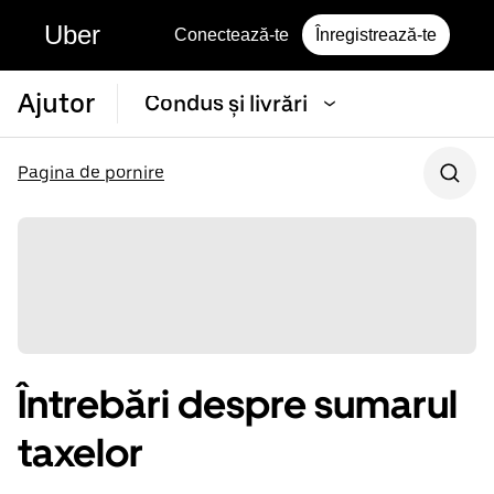
Uber
Conectează-te
Înregistrează-te
Ajutor
Condus și livrări
Pagina de pornire
Întrebări despre sumarul
taxelor