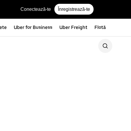
Conectează-te
Înregistrează-te
nete
Uber for Business
Uber Freight
Flotă