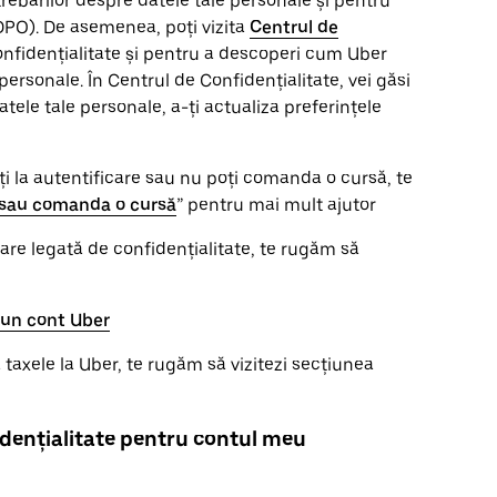
rebărilor despre datele tale personale și pentru
​DPO). De asemenea, poți vizita
Centrul de
onfidențialitate și pentru a descoperi cum Uber
 personale. În Centrul de Confidențialitate, vei găsi
atele tale personale, a-ți actualiza preferințele
ți la autentificare sau nu poți comanda o cursă, te
a sau comanda o cursă
” pentru mai mult ajutor
itare legată de confidențialitate, te rugăm să
ă un cont Uber
taxele la Uber, te rugăm să vizitezi secțiunea
idențialitate pentru contul meu