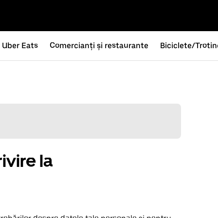
Uber Eats
Comercianți și restaurante
Biciclete/Troti
ivire la