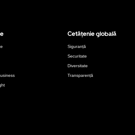
se
Cetățenie globală
te
Siguranță
Securitate
Diversitate
Business
Transparență
ght