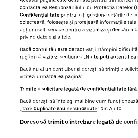
Această pagină este destinată pentru trimiterea înt
contactarea Responsabilului cu Protecția Datelor (​
Confidențialitate
pentru a-ți gestiona setările de c
colectează, folosește și protejează informațiile tale
opțiuni self-service pentru a vizualiza și descărca d
privind datele și altele.
Dacă contul tău este dezactivat, întâmpini dificultă
rugăm să vizitezi secțiunea „
Nu te poți autentific
Dacă nu ai un cont Uber și dorești să trimiți o solic
vizitezi următoarea pagină:
Trimite o solicitare legată de confidențialitate făr
Dacă dorești să înțelegi mai bine cum funcționează 
„
Taxe duplicate sau necunoscute
” din Ajutor
Doresc să trimit o întrebare legată de conf