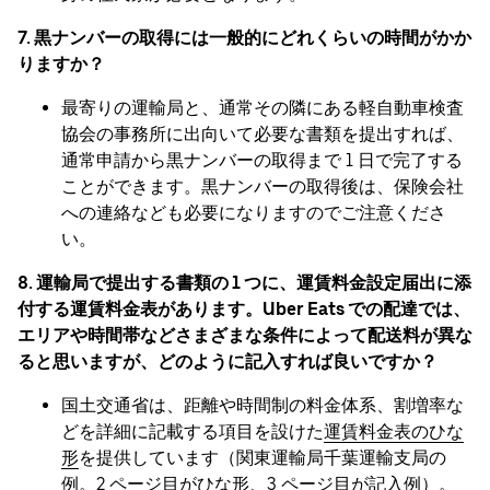
7. 黒ナンバーの取得には一般的にどれくらいの時間がかか
りますか？
最寄りの運輸局と、通常その隣にある軽自動車検査
協会の事務所に出向いて必要な書類を提出すれば、
通常申請から黒ナンバーの取得まで 1 日で完了する
ことができます。黒ナンバーの取得後は、保険会社
への連絡なども必要になりますのでご注意くださ
い。
8. 運輸局で提出する書類の 1 つに、運賃料金設定届出に添
付する運賃料金表があります。Uber Eats での配達では、
エリアや時間帯などさまざまな条件によって配送料が異な
ると思いますが、どのように記入すれば良いですか？
国土交通省は、距離や時間制の料金体系、割増率な
どを詳細に記載する項目を設けた
運賃料金表のひな
形
を提供しています（関東運輸局千葉運輸支局の
例。2 ページ目がひな形、3 ページ目が記入例）。