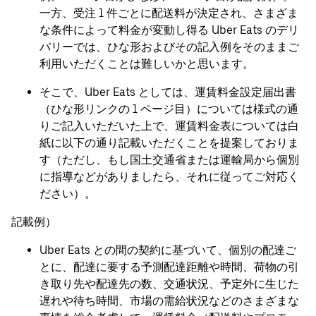
一方、受注 1 件ごとに配送料が決定され、さまざま
な条件によって料金が変動し得る Uber Eats のデリ
バリーでは、ひな形およびその記入例をそのままご
利用いただくことは難しいかと思います。
そこで、Uber Eats としては、運賃料金設定届出書
（ひな形リンクの 1 ページ目）については様式の通
りご記入いただいた上で、運賃料金表については白
紙に以下の通り記載いただくことを提案しておりま
す（ただし、もし国土交通省または運輸局から個別
に指導などがありましたら、それに従ってご対応く
ださい）。
記載例）
Uber Eats との間の契約に基づいて、個別の配達ご
とに、配達に要する予測配達距離や時間、荷物の引
き取り先や配達先の数、交通状況、予定外に生じた
遅れや待ち時間、市場の需給状況などのさまざまな