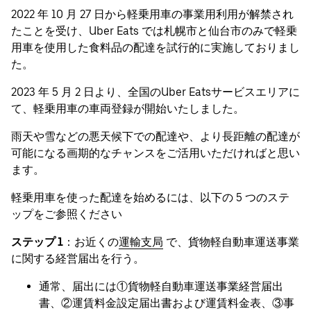
2022 年 10 月 27 日から軽乗用車の事業用利用が解禁され
たことを受け、Uber Eats では札幌市と仙台市のみで軽乗
用車を使用した食料品の配達を試行的に実施しておりまし
た。
2023 年 5 月 2 日より、全国のUber Eatsサービスエリアに
て、軽乗用車の車両登録が開始いたしました。
雨天や雪などの悪天候下での配達や、より長距離の配達が
可能になる画期的なチャンスをご活用いただければと思い
ます。
軽乗用車を使った配達を始めるには、以下の 5 つのステ
ップをご参照ください
ステップ 1
：お近くの
運輸支局
で、貨物軽自動車運送事業
に関する経営届出を行う。
通常、届出には①貨物軽自動車運送事業経営届出
書、②運賃料金設定届出書および運賃料金表、③事